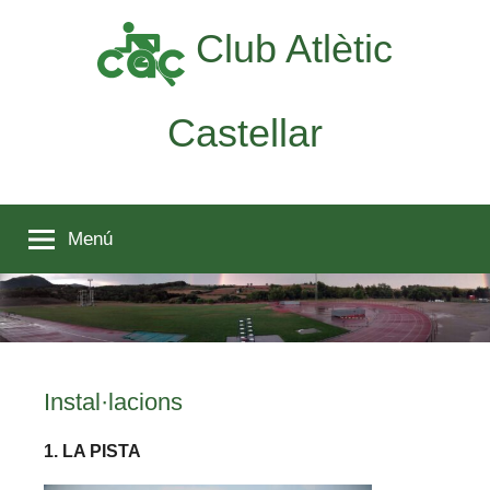
Vés
Club Atlètic
al
contingut
Castellar
Menú
Instal·lacions
1. LA PISTA